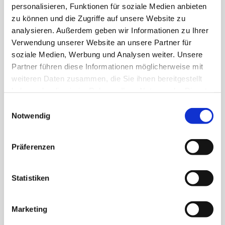
personalisieren, Funktionen für soziale Medien anbieten
Wir fahren:
zu können und die Zugriffe auf unsere Website zu
analysieren. Außerdem geben wir Informationen zu Ihrer
Verwendung unserer Website an unsere Partner für
Rollstuhltransport
soziale Medien, Werbung und Analysen weiter. Unsere
Krankenhaus-Entlassungen
Partner führen diese Informationen möglicherweise mit
weiteren Daten zusammen, die Sie ihnen bereitgestellt
Ambulante Behandlungen
haben oder die sie im Rahmen Ihrer Nutzung der Dienste
Dialysefahrten
gesammelt haben.
Einwilligungsauswahl
Notwendig
Strahlentherapien
Chemotherapien
Präferenzen
und vieles mehr.
Statistiken
Sehen Sie hier unser gesamtes
Marketing
Leistungsspektrum: