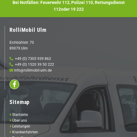
Bei Notfällen: Feuerwehr
112
, Polizei
110
, Rettungsdienst
112
oder
19 222
RolliMobil Ulm
Eichbühlstr. 70
89079 Ulm

+49 (0) 7305 939 862

+49 (0) 1520 39 50 222

info@rollimobil-ulm.de
Sitemap

Startseite

Über uns

Leistungen

Krankenfahrten